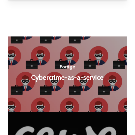
Forrige
Cybercrime-as-a-service