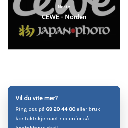
Neste
CEWE - Norden
Vil du vite mer?
Ring oss på
69 20 44 00
eller bruk
kontaktskjemaet nedenfor så
kontakter vi deg!