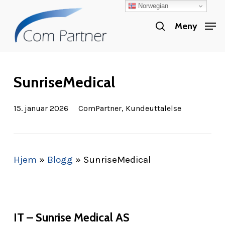
Norwegian
Skip
search
to
Meny
Close
main
Menu
content
SunriseMedical
15. januar 2026
ComPartner
,
Kundeuttalelse
Hjem
»
Blogg
»
SunriseMedical
IT – Sunrise Medical AS