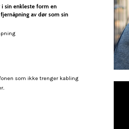
 i sin enkleste form en
 fjernåpning av dør som sin
åpning
efonen som ikke trenger kabling
r.
lukke