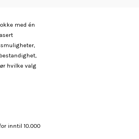
eklokke med én
asert
onsmuligheter,
rbestandighet,
ør hvilke valg
r inntil 10.000