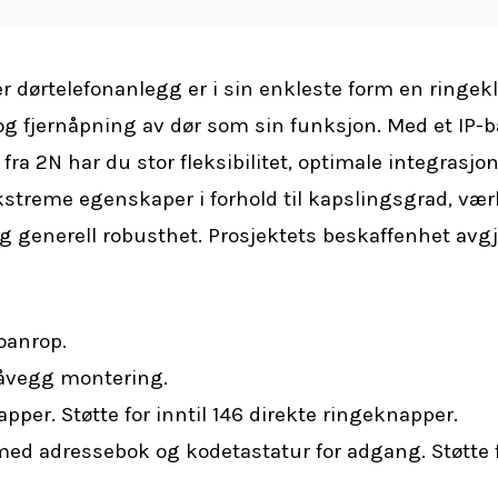
ler dørtelefonanlegg er i sin enkleste form en ring
 og fjernåpning av dør som sin funksjon. Med et IP-b
fra 2N har du stor fleksibilitet, optimale integrasj
ekstreme egenskaper i forhold til kapslingsgrad, væ
g generell robusthet. Prosjektets beskaffenhet avgj
eoanrop.
 påvegg montering.
pper. Støtte for inntil 146 direkte ringeknapper.
ed adressebok og kodetastatur for adgang. Støtte fo