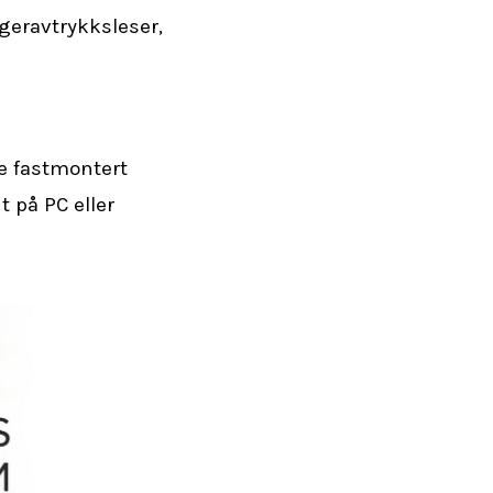
ngeravtrykksleser,
e fastmontert
t på PC eller