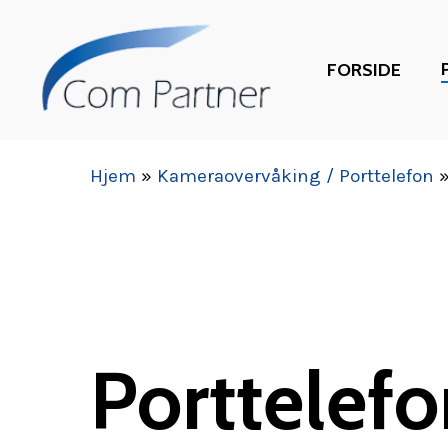
Skip
to
FORSIDE
main
content
Hjem
»
Kameraovervåking / Porttelefon
Porttelefo