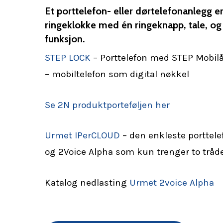
Et porttelefon- eller dørtelefonanlegg er
ringeklokke med én ringeknapp, tale, og
funksjon.
STEP LOCK
– Porttelefon med STEP Mobil
– mobiltelefon som digital nøkkel
Se 2N produktporteføljen her
Urmet IPerCLOUD
– den enkleste porttel
og 2Voice Alpha som kun trenger to tråde
Trykk ENTER for å søke - Trykk ESC for å 
Katalog nedlasting
Urmet 2voice Alpha