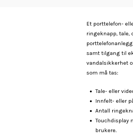
Et porttelefon- el
ringeknapp, tale,
porttelefonanlegg 
samt tilgang til 
vandalsikkerhet o
som må tas:
Tale- eller vid
Innfelt- eller
Antall ringekna
Touchdisplay m
brukere.