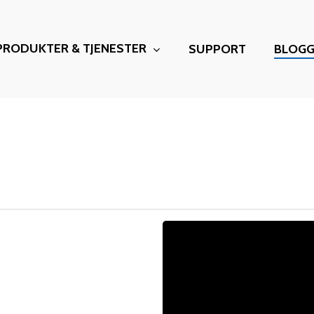
PRODUKTER & TJENESTER
SUPPORT
BLOG
CEWE
–
Norden
lukke