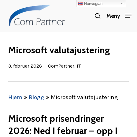
Norwegian
Skip
search
to
Meny
Close
main
Menu
content
Microsoft valutajustering
3. februar 2026
ComPartner
,
IT
Hjem
»
Blogg
»
Microsoft valutajustering
Microsoft prisendringer
2026: Ned i februar – opp i