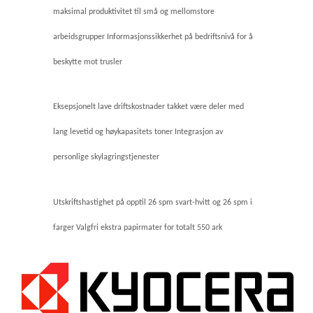
maksimal produktivitet til små og mellomstore
arbeidsgrupper Informasjonssikkerhet på bedriftsnivå for å
beskytte mot trusler
Eksepsjonelt lave driftskostnader takket være deler med
lang levetid og høykapasitets toner Integrasjon av
personlige skylagringstjenester
Utskriftshastighet på opptil 26 spm svart-hvitt og 26 spm i
farger Valgfri ekstra papirmater for totalt 550 ark