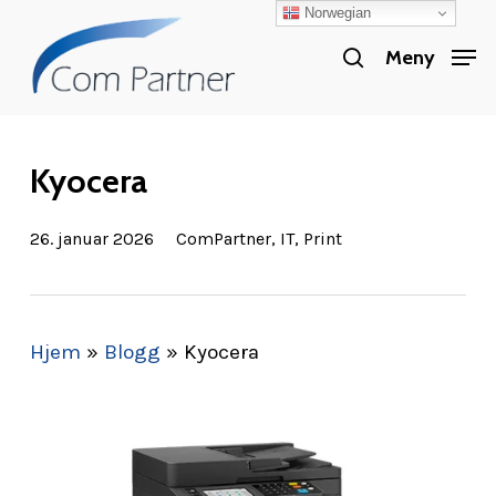
Norwegian
Skip
search
to
Meny
Close
main
Menu
content
Kyocera
26. januar 2026
ComPartner
,
IT
,
Print
Hjem
»
Blogg
»
Kyocera