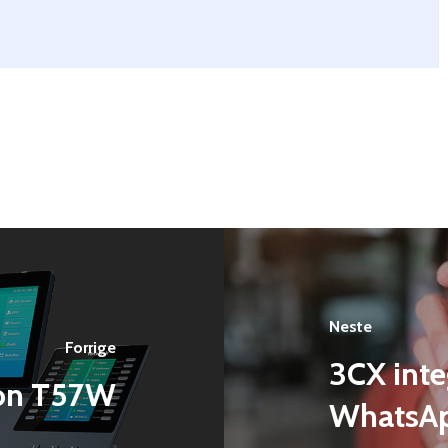
Neste
Forrige
3CX int
fon T57W
WhatsA