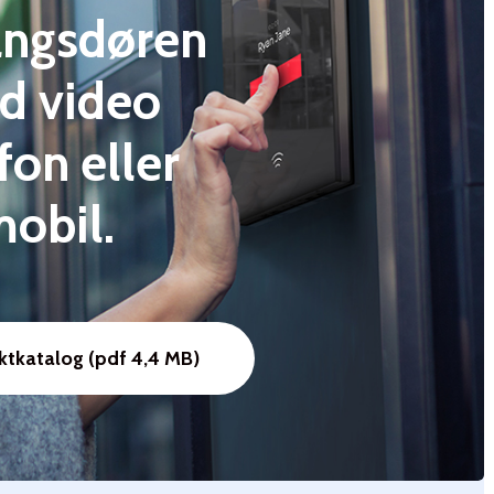
angsdøren
d
video
efon
eller
obil.
ktkatalog (pdf 4,4 MB)