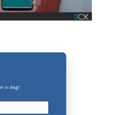
r vi deg!