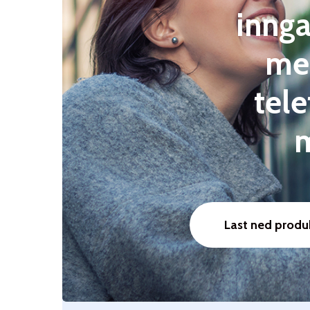
inng
me
tel
m
Last ned produ