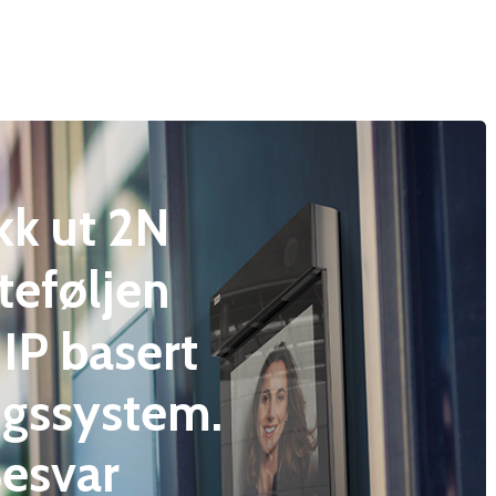
kk
ut
2N
teføljen
IP
basert
gssystem.
esvar