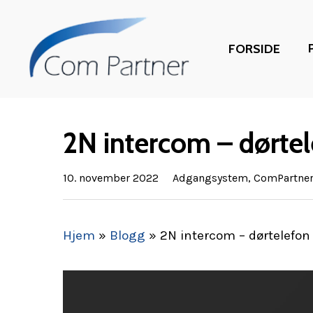
Skip
to
FORSIDE
main
content
2N intercom – dørte
10. november 2022
Adgangsystem
,
ComPartne
Hjem
»
Blogg
»
2N intercom – dørtelefon