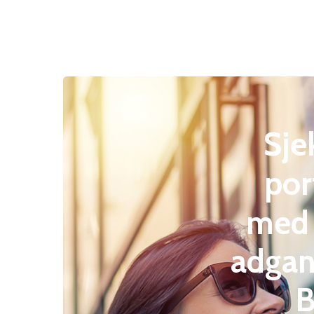
Sje
por
med
adgan
B