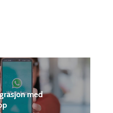
egrasjon med
pp