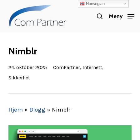
Norwegian
Skip
search
to
Meny
Close
main
Menu
content
Nimblr
24. oktober 2025
ComPartner
,
Internett
,
Sikkerhet
Hjem
»
Blogg
»
Nimblr