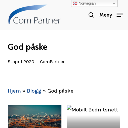
Norwegian
Skip
search
to
Meny
Close
main
Menu
content
God påske
8. april 2020
ComPartner
Hjem
»
Blogg
»
God påske