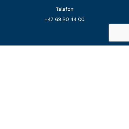
Telefon
+47 69 20 44 00
E-post
info@compartner.com
Adresse
Midtveien 1 B, N-1523 Moss