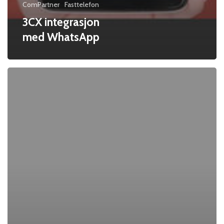
ComPartner
Fasttelefon
3CX integrasjon
med WhatsApp
3CX
fra
Compartner
i
USA
og
Australia.