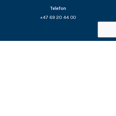
Telefon
+47 69 20 44 00
E-post
info@compartner.com
Adresse
Midtveien 1 B, N-1523 Moss