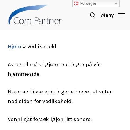
Norwegian
Skip
search
to
Meny
Close
main
Menu
content
Hjem
»
Vedlikehold
Av og til må vi gjøre endringer på vår
hjemmeside.
Noen av disse endringene krever at vi tar
ned siden for vedlikehold.
Vennligst forsøk igjen litt senere.