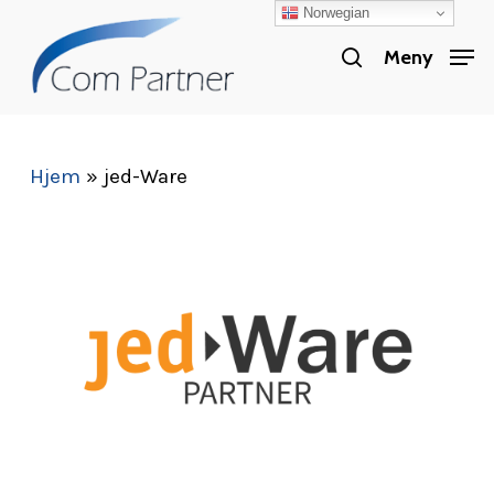
Norwegian
Skip
search
to
Meny
Close
main
Menu
content
Hjem
»
jed-Ware