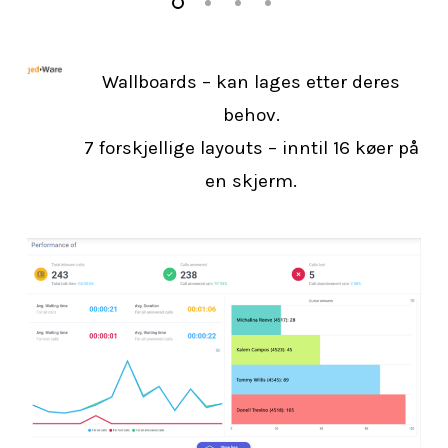
Slide
1
Wallboards – kan lages etter deres
of
behov.
4
7 forskjellige layouts – inntil 16 køer på
en skjerm.